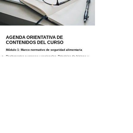
AGENDA ORIENTATIVA DE
CONTENIDOS DEL CURSO
Módulo 1: Marco normativo de seguridad alimentaria
Reglamentos europeos y nacionales. Principios de higiene y
autocontrol. Autoridades competentes.
Módulo 2: Buenas prácticas y APPCC
Fundamentos del sistema APPCC. Control de puntos
críticos. Registros y seguimiento.
Módulo 3: Etiquetado, trazabilidad y auditoría
Información obligatoria. Procedimientos de trazabilidad.
Preparación ante inspecciones.
Módulo 4: Cultura de seguridad alimentaria
Comunicación interna. Responsabilidad compartida.
Tendencias y sostenibilidad.