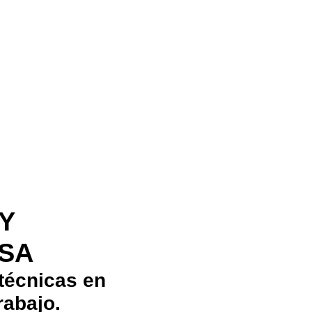
Y
ESA
 técnicas en
rabajo.