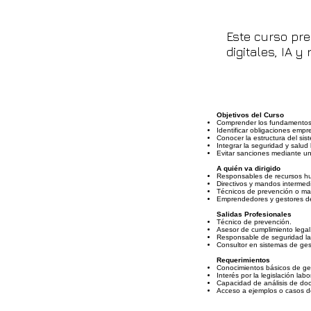
Este curso pre
digitales, IA 
Objetivos del Curso
Comprender los fundamentos 
Identificar obligaciones empr
Conocer la estructura del sis
Integrar la seguridad y salud
Evitar sanciones mediante u
A quién va dirigido
Responsables de recursos h
Directivos y mandos intermed
Técnicos de prevención o ma
Emprendedores y gestores d
Salidas Profesionales
Técnico de prevención.
Asesor de cumplimiento legal
Responsable de seguridad la
Consultor en sistemas de ges
Requerimientos
Conocimientos básicos de ges
Interés por la legislación labo
Capacidad de análisis de do
Acceso a ejemplos o casos 