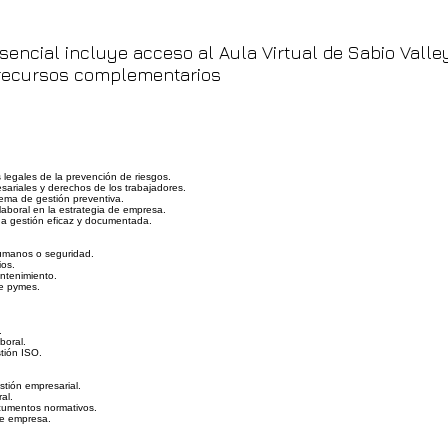
sencial incluye acceso al Aula Virtual de Sabio Valle
y recursos complementarios
legales de la prevención de riesgos.
esariales y derechos de los trabajadores.
tema de gestión preventiva.
 laboral en la estrategia de empresa.
na gestión eficaz y documentada.
umanos o seguridad.
ios.
ntenimiento.
e pymes.
.
boral.
tión ISO.
tión empresarial.
ral.
cumentos normativos.
de empresa.