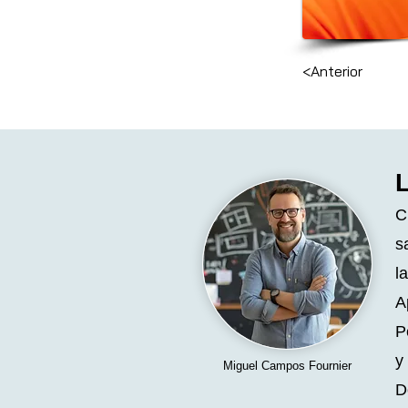
<Anterior
C
s
l
A
P
y
Miguel Campos Fournier
D