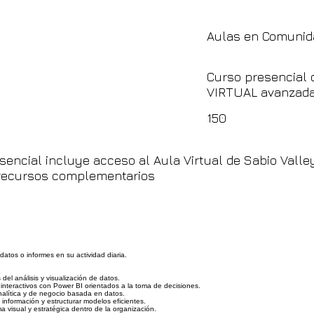
Aulas en Comunid
Curso presencial 
VIRTUAL avanzad
150
sencial incluye acceso al Aula Virtual de Sabio Valle
y recursos complementarios
atos o informes en su actividad diaria.
el análisis y visualización de datos.
interactivos con Power BI orientados a la toma de decisiones.
nalítica y de negocio basada en datos.
información y estructurar modelos eficientes.
 visual y estratégica dentro de la organización.