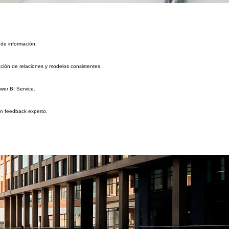
 de información.
ción de relaciones y modelos consistentes.
wer BI Service.
on feedback experto.