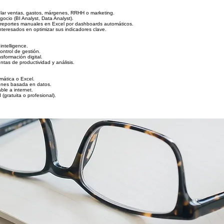
lar ventas, gastos, márgenes, RRHH o marketing.
gocio (BI Analyst, Data Analyst).
 reportes manuales en Excel por dashboards automáticos.
nteresados en optimizar sus indicadores clave.
intelligence.
ontrol de gestión.
sformación digital.
tas de productividad y análisis.
mática o Excel.
iones basada en datos.
le a internet.
(gratuita o profesional).