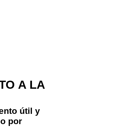
TO A LA
nto útil y
do por