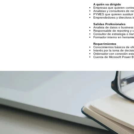
A quién va dirigido
Empresas que quieren contro
Analistas y consultores de ne
PYMES que quieren sustituir
Emprendedores y directivos i
Salidas Profesionales
Analista de datos o business 
Responsable de reporting y c
Consultor de estrategia o tran
Formador interno en herramien
Requerimientos
Conocimientos básicos de ofi
Interés por la toma de decis
Ordenador con conexión estab
Cuenta de Microsoft Power BI 