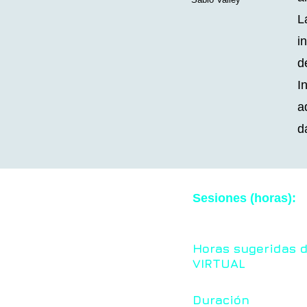
L
i
d
I
a
d
Sesiones (horas):
Horas sugeridas 
VIRTUAL
Duración