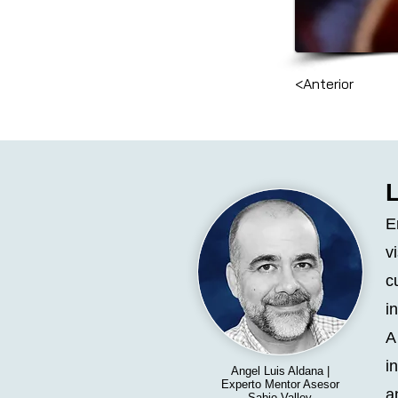
<Anterior
E
v
c
i
A
i
Angel Luis Aldana |
Experto Mentor Asesor
a
Sabio Valley