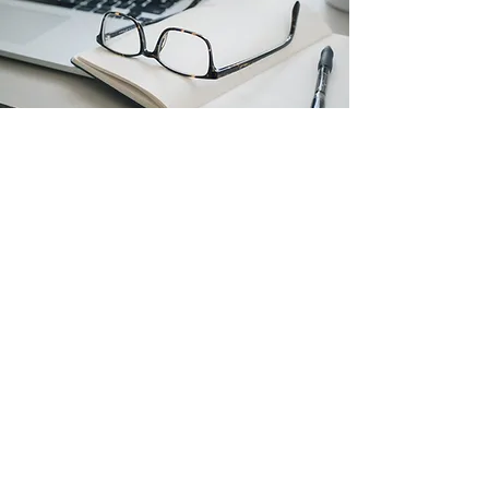
AGENDA ORIENTATIVA DE
CONTENIDOS DEL CURSO
Módulo 1: Introducción a la IA
Qué es y cómo funciona la IA Usos cotidianos en el trabajo
Mitos y realidades
Módulo 2: Herramientas accesibles
Copilotos y asistentes digitales Automatización de tareas
simples Ejemplos prácticos
Módulo 3: Ética y responsabilidad
Privacidad y límites de la IA Buenas prácticas de uso
profesional Cómo mantener la creatividad humana
Módulo 4: Plan de aplicación
Detección de oportunidades de mejora Selección de
herramientas adecuadas Hábitos de trabajo inteligente