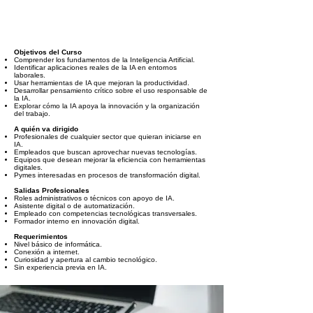
Objetivos del Curso
Comprender los fundamentos de la Inteligencia Artificial.
Identificar aplicaciones reales de la IA en entornos
laborales.
Usar herramientas de IA que mejoran la productividad.
Desarrollar pensamiento crítico sobre el uso responsable de
la IA.
Explorar cómo la IA apoya la innovación y la organización
del trabajo.
A quién va dirigido
Profesionales de cualquier sector que quieran iniciarse en
IA.
Empleados que buscan aprovechar nuevas tecnologías.
Equipos que desean mejorar la eficiencia con herramientas
digitales.
Pymes interesadas en procesos de transformación digital.
Salidas Profesionales
Roles administrativos o técnicos con apoyo de IA.
Asistente digital o de automatización.
Empleado con competencias tecnológicas transversales.
Formador interno en innovación digital.
Requerimientos
Nivel básico de informática.
Conexión a internet.
Curiosidad y apertura al cambio tecnológico.
Sin experiencia previa en IA.