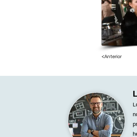
<Anterior
L
n
p
h