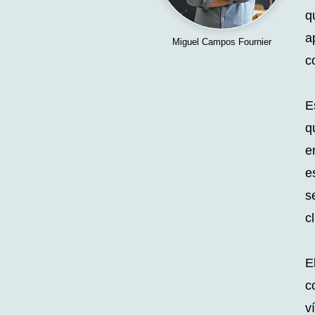
q
a
Miguel Campos Fournier
c
E
q
e
e
s
c
E
c
v