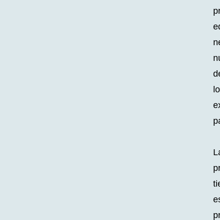
p
e
n
n
d
l
e
p
L
p
t
e
p