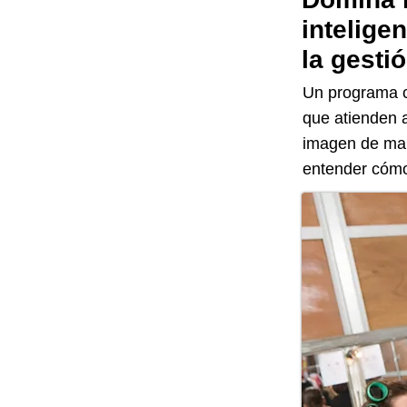
intelige
la gesti
Un programa c
que atienden a
imagen de mar
entender cómo