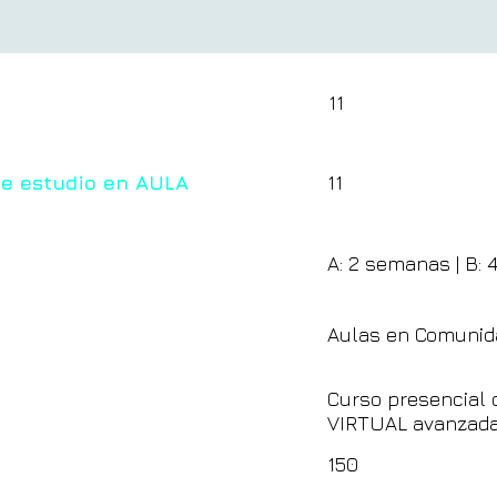
11
de estudio en AULA
11
A: 2 semanas | B: 
Aulas en Comunid
Curso presencial 
VIRTUAL avanzad
150