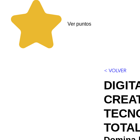
Ver puntos
< VOLVER
DIGIT
CREAT
TECN
TOTA
Domina l