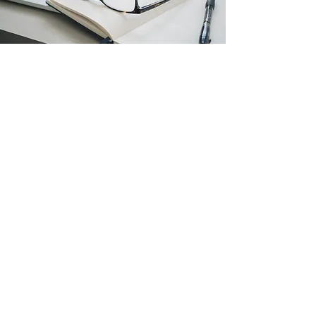
AGENDA ORIENTATIVA DE
CONTENIDOS DEL CURSO
Módulo 1: Fundamentos de la creatividad
Qué es y cómo funciona la mente creativa Errores comunes
sobre la creatividad Ejemplos inspiradores
Módulo 2: Técnicas de ideación
Brainstorming y SCAMPER Mapas mentales y analogías
Pensamiento lateral
Módulo 3: Aplicaciones prácticas
Resolver problemas reales Innovar en procesos y servicios
Creatividad individual y en equipo
Módulo 4: Mantener la creatividad activa
Hábitos diarios para pensar diferente Cómo vencer la
autocrítica Cultura innovadora en la empresa