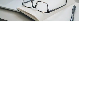
AGENDA ORIENTATIVA DE
CONTENIDOS DEL CURSO
Módulo 1: Fundamentos de la comunicación efectiva
Qué significa comunicar con impacto Elementos y barreras
de la comunicación Empatía y comprensión mutua
Módulo 2: Escucha y lenguaje corporal
Técnicas de escucha activa Comunicación no verbal
Coherencia entre mensaje y actitud
Módulo 3: Comunicación en equipo
Cómo dar y recibir feedback Reuniones productivas
Resolución de conflictos
Módulo 4: Presentación profesional
Estructura de un discurso eficaz Persuasión y claridad Cierre
e influencia positiva