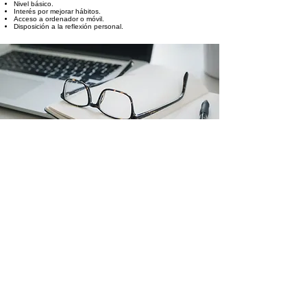
Nivel básico.
Interés por mejorar hábitos.
Acceso a ordenador o móvil.
Disposición a la reflexión personal.
AGENDA ORIENTATIVA DE
CONTENIDOS DEL CURSO
Módulo 1: Qué es el bienestar laboral
Factores y beneficios Estrés y equilibrio mental Concepto de
rendimiento sostenible
Módulo 2: Hábitos saludables
Pausas activas y descanso Alimentación y movimiento
Cuidado emocional diario
Módulo 3: Relaciones y comunicación