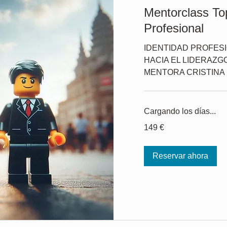
Mentorclass To
Profesional
IDENTIDAD PROFESI
HACIA EL LIDERAZG
MENTORA CRISTINA
Cargando los días...
149
149 €
euros
Reservar ahora