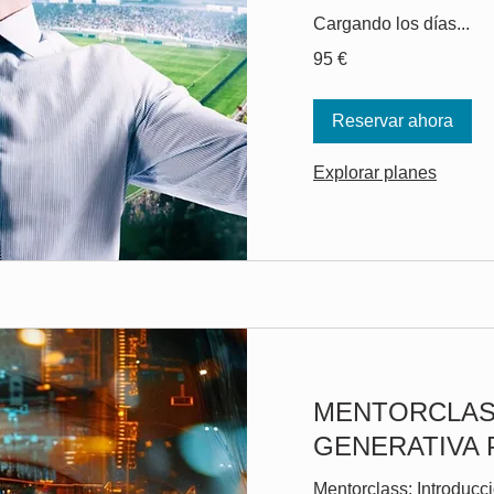
Cargando los días...
95
95 €
euros
Reservar ahora
Explorar planes
MENTORCLAS
GENERATIVA 
Mentorclass: Introducci