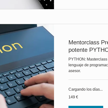
Mentorclass Pr
potente PYTH
PYTHON: Masterclass d
lenguaje de programac
asesor.
Cargando los días...
149
149 €
euros