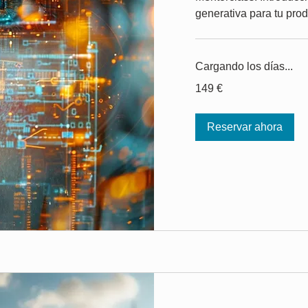
generativa para tu pro
Cargando los días...
149
149 €
euros
Reservar ahora