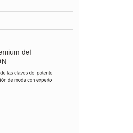
emium del
ON
e las claves del potente
ión de moda con experto