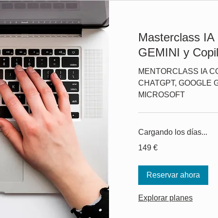
Masterclass I
GEMINI y Copil
MENTORCLASS IA C
CHATGPT, GOOGLE G
MICROSOFT
Cargando los días...
149
149 €
euros
Reservar ahora
Explorar planes