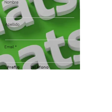
Nombre
Apellido
Email
Prefijo
Teléfono
OBTENER CUPÓN